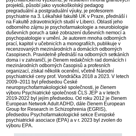
projektů, působí jako vysokoškolský pedagog
pregraduální a postgraduální výuky, je profesorem
psychiatrie na 3. Lékařské fakultě UK v Praze, přednáší i
na Fakultě zdravotnických studií v Liberci. Oblastí jeho
odborného zájmu je psychofarmakologie a neurobiologie
duševních poruch a také zobrazení duševních nemocí a
psychopatologie v umění. Je autorem mnoha odborných
prací, kapitol v učebnicích a monografiích, publikuje v
recenzovaných mezinárodních a domácích odborných
časopisech. Pravidelně přednáší na odborných setkáních
doma i v zahraničí, je členem redakčních rad domácích i
mezinárodních odborných časopisů a profesních
organizací, získal několik ocenění, včetně Národní
psychiatrické ceny prof. Vondráčka 2018 a 2023. V letech
2009–2011 byl předsedou České
neuropsychofarmakologické společnosti, je členem
výboru Psychiatrické společnosti ČLS JEP a v letech
2019-2022 byl jejím předsedou. Od roku 2012 je členem
European Network Adult ADHD, dále členem European
Group for Research in Schizophrenia (EGRIS),
předsedou Psychofarmakologické sekce Evropské
psychiatrické asociace (EPA) a v r. 2023 byl zvolen do
výboru EPA.