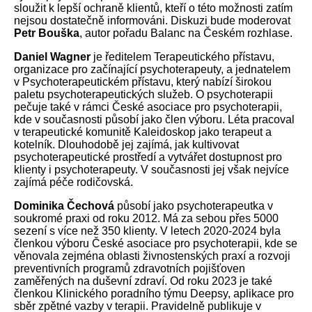
sloužit k lepší ochraně klientů, kteří o této možnosti zatím
nejsou dostatečně informováni. Diskuzi bude moderovat
Petr
Bouška
, autor pořadu Balanc na Českém rozhlase.
Daniel
Wagner
je ředitelem Terapeutického přístavu,
organizace pro začínající psychoterapeuty, a jednatelem
v Psychoterapeutickém přístavu, který nabízí širokou
paletu psychoterapeutických služeb. O psychoterapii
pečuje také v rámci České asociace pro psychoterapii,
kde v současnosti působí jako člen výboru. Léta pracoval
v terapeutické komunitě Kaleidoskop jako terapeut a
kotelník. Dlouhodobě jej zajímá, jak kultivovat
psychoterapeutické prostředí a vytvářet dostupnost pro
klienty i psychoterapeuty. V současnosti jej však nejvíce
zajímá péče rodičovská.
Dominika
Čechová
působí jako psychoterapeutka v
soukromé praxi od roku 2012. Má za sebou přes 5000
sezení s více než 350 klienty. V letech 2020-2024 byla
členkou výboru České asociace pro psychoterapii, kde se
věnovala zejména oblasti živnostenských praxí a rozvoji
preventivních programů zdravotních pojišťoven
zaměřených na duševní zdraví. Od roku 2023 je také
členkou Klinického poradního týmu Deepsy, aplikace pro
sběr zpětné vazby v terapii. Pravidelně publikuje v