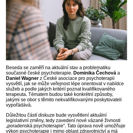
Beseda se zaměří na aktuální stav a problematiku
současné české psychoterapie.
Dominika
Čechová
a
Daniel
Wagner
z České asociace pro psychoterapii
vysvětlí, jak se může veřejnost lépe orientovat v nabídce
služeb a podle jakých kritérií poznat kvalifikovaného
terapeuta. Tématem budou také konkrétní způsoby,
jakými se obor s těmito nekvalifikovanými poskytovateli
vypořádává.
Důležitou částí diskuze bude vysvětlení aktuální
legislativní změny, tedy zavedení nové vázané živnosti
„poradenská psychoterapie“. Tato úprava nově umožňuje
výkon psychoterapie i mimo oblast zdravotnictví a má