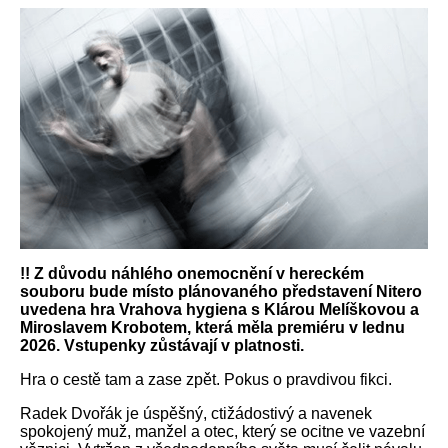
!! Z důvodu náhlého onemocnění v hereckém
souboru bude místo plánovaného představení Nitero
uvedena hra Vrahova hygiena s Klárou Melíškovou a
Miroslavem Krobotem, která měla premiéru v lednu
2026. Vstupenky zůstávají v platnosti.
Hra o cestě tam a zase zpět. Pokus o pravdivou fikci.
Radek Dvořák je úspěšný, ctižádostivý a navenek
spokojený muž, manžel a otec, který se ocitne ve vazební