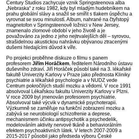
Century Studios zachycuje vznik Springsteenova alba
„Nebraska“ z roku 1982, kdy byl mladým hudebníkem na
prahu globální slávy a snažil se smířit s tlakem úspěchu a
vyrovnat se svou minulostí. Album, nahrané na čtyřstopý
magnetofon v Springsteenově ložnici v New Jersey,
znamenalo zlomové období v jeho životě a je
považováno za jedno z jeho nejtrvalejších děl – syrovou,
strašidelnou akustickou nahrávku obývanou ztracenými
dušemi hledajícími důvod k víře.
Po projekci proběhne diskuze o filmu s panem
profesorem
Jiřím Horáčkem
, ředitelem Národního ústavu
duševního zdraví. Jiří Horáček působí také na 3. lékařské
fakultě Univerzity Karlovy v Praze jako přednosta Kliniky
psychiatrie a lékařské psychologie a v NUDZ vede
Centrum pokročilých studií mozku a vědomí. V roce 1991
absolvoval Lékařskou fakultu Univerzity Karlovy v Plzni.
V roce 2009 byl jmenován profesorem psychiatrie.
Absolvoval také výcvik v dynamické psychoterapii.
Výzkumně se zaměřuje na funkční zobrazení mozku a
zabývá se neurobiologií schizofrenie a deprese,
mechanismem účinku antipsychotik a psychedelik,
modelováním aktivity nervové tkáně a behaviorálním
efektem psychoaktivních látek. V letech 2007-2009 a
2015-2017 působil jako předseda výboru České