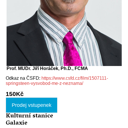
Prof. MUDr. Jiří Horáček, Ph.D., FCMA
Odkaz na ČSFD:
https://www.csfd.cz/film/1507111-
springsteen-vysvobod-me-z-neznama/
150Kč
Prodej vstupenek
Kulturní stanice
Galaxie