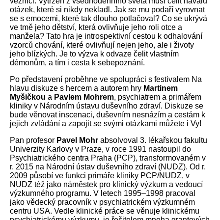
věznici. Vytržen z všednodenního světa musí čelit návalu
otázek, které si nikdy nekladl. Jak se mu podaří vyrovnat
se s emocemi, které tak dlouho potlačoval? Co se ukrývá
ve tmě jeho dětství, která ovlivňuje jeho roli otce a
manžela? Tato hra je introspektivní cestou k odhalování
vzorců chování, které ovlivňují nejen jeho, ale i životy
jeho blízkých. Je to výzva k odvaze čelit vlastním
démonům, a tím i cesta k sebepoznání.
Po představení proběhne ve spolupráci s festivalem Na
hlavu diskuze s hercem a autorem hry
Martinem
Myšičkou
a
Pavlem Mohrem
, psychiatrem a primářem
kliniky v Národním ústavu duševního zdraví. Diskuze se
bude věnovat inscenaci, duševním nesnázím a cestám k
jejich zvládání a zapojit se svými otázkami můžete i Vy!
Pan profesor
Pavel Mohr
absolvoval 3. lékařskou fakultu
Univerzity Karlovy v Praze, v roce 1991 nastoupil do
Psychiatrického centra Praha (PCP), transformovaném v
r. 2015 na Národní ústav duševního zdraví (NUDZ). Od r.
2009 působí ve funkci primáře kliniky PCP/NUDZ, v
NUDZ též jako náměstek pro klinický výzkum a vedoucí
výzkumného programu. V letech 1995–1998 pracoval
jako vědecký pracovník v psychiatrickém výzkumném
centru USA. Vedle klinické práce se věnuje klinickému
psychiatrickému výzkumu, je řešitelem mnoha grantových