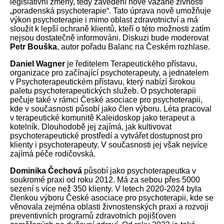
legislativní změny, tedy zavedení nové vázané živnosti
„poradenská psychoterapie“. Tato úprava nově umožňuje
výkon psychoterapie i mimo oblast zdravotnictví a má
sloužit k lepší ochraně klientů, kteří o této možnosti zatím
nejsou dostatečně informováni. Diskuzi bude moderovat
Petr
Bouška
, autor pořadu Balanc na Českém rozhlase.
Daniel
Wagner
je ředitelem Terapeutického přístavu,
organizace pro začínající psychoterapeuty, a jednatelem
v Psychoterapeutickém přístavu, který nabízí širokou
paletu psychoterapeutických služeb. O psychoterapii
pečuje také v rámci České asociace pro psychoterapii,
kde v současnosti působí jako člen výboru. Léta pracoval
v terapeutické komunitě Kaleidoskop jako terapeut a
kotelník. Dlouhodobě jej zajímá, jak kultivovat
psychoterapeutické prostředí a vytvářet dostupnost pro
klienty i psychoterapeuty. V současnosti jej však nejvíce
zajímá péče rodičovská.
Dominika
Čechová
působí jako psychoterapeutka v
soukromé praxi od roku 2012. Má za sebou přes 5000
sezení s více než 350 klienty. V letech 2020-2024 byla
členkou výboru České asociace pro psychoterapii, kde se
věnovala zejména oblasti živnostenských praxí a rozvoji
preventivních programů zdravotních pojišťoven