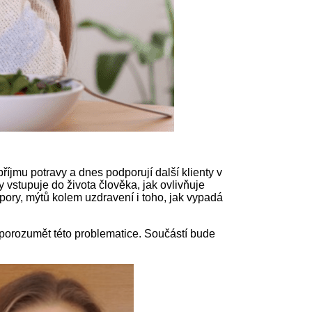
jmu potravy a dnes podporují další klienty v
y vstupuje do života člověka, jak ovlivňuje
ory, mýtů kolem uzdravení i toho, jak vypadá
pe porozumět této problematice. Součástí bude