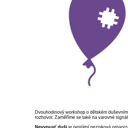
Dvouhodinový workshop o dětském duševním zdra
rozhovor. Zaměříme se také na varovné signál
Nevypusť duši
je nestátní nezisková organiza