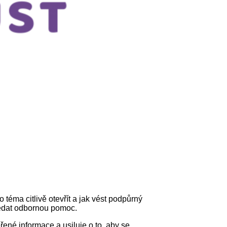
éma citlivě otevřít a jak vést podpůrný
ledat odbornou pomoc.
ěřené informace a usiluje o to, aby se