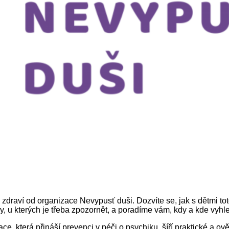
ví od organizace Nevypusť duši. Dozvíte se, jak s dětmi toto t
y, u kterých je třeba zpozornět, a poradíme vám, kdy a kde vyh
ce, která přináší prevenci v péči o psychiku, šíří praktické a ov