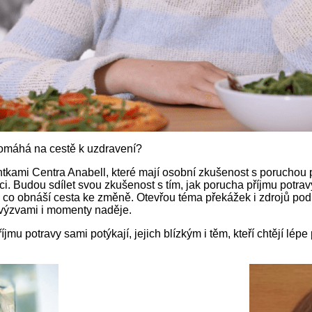
 pomáhá na cestě k uzdravení?
ami Centra Anabell, které mají osobní zkušenost s poruchou pří
ci. Budou sdílet svou zkušenost s tím, jak porucha příjmu potrav
 co obnáší cesta ke změně. Otevřou téma překážek i zdrojů podp
výzvami i momenty naděje.
íjmu potravy sami potýkají, jejich blízkým i těm, kteří chtějí lé