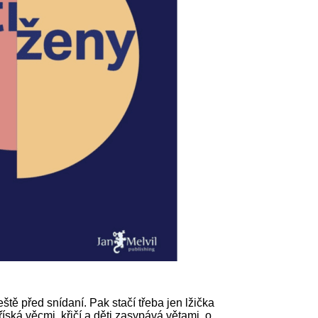
tě před snídaní. Pak stačí třeba jen lžička
říská věcmi, křičí a děti zasypává větami, o