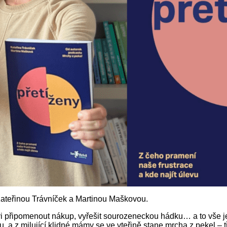
 Kateřinou Trávníček a Martinou Maškovou.
i připomenout nákup, vyřešit sourozeneckou hádku… a to vše ješ
u, a z milující klidné mámy se ve vteřině stane mrcha z pekel – t