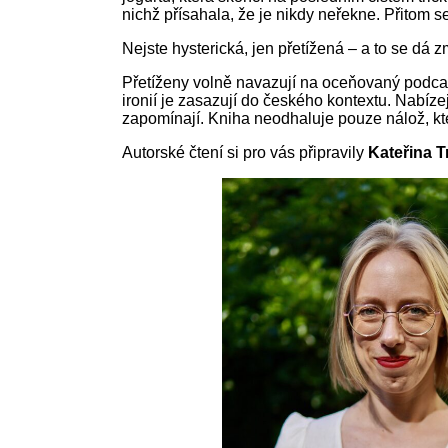
nichž přísahala, že je nikdy neřekne. Přitom s
Nejste hysterická, jen přetížená – a to se dá z
Přetíženy volně navazují na oceňovaný podcast
ironií je zasazují do českého kontextu. Nabíze
zapomínají. Kniha neodhaluje pouze nálož, kt
Autorské čtení si pro vás připravily
Kateřina T