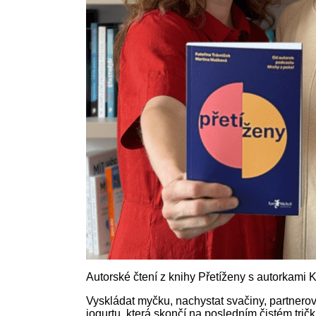
Autorské čtení z knihy Přetíženy s autorkami
Vyskládat myčku, nachystat svačiny, partnerov
jogurtu, která skončí na posledním čistém tričk