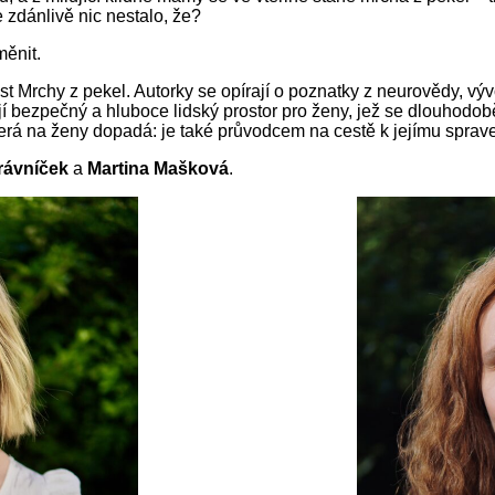
e zdánlivě nic nestalo, že?
měnit.
 Mrchy z pekel. Autorky se opírají o poznatky z neurovědy, výv
jí bezpečný a hluboce lidský prostor pro ženy, jež se dlouhodob
erá na ženy dopadá: je také průvodcem na cestě k jejímu sprave
rávníček
a
Martina Mašková
.