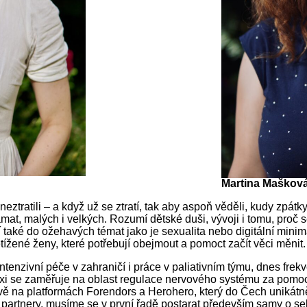
Martina Maškov
ztratili – a když už se ztratí, tak aby aspoň věděli, kudy zpát
t, malých i velkých. Rozumí dětské duši, vývoji i tomu, proč se
áší také do ožehavých témat jako je sexualita nebo digitální min
ížené ženy, které potřebují obejmout a pomoct začít věci měnit.
intenzivní péče v zahraničí i práce v paliativním týmu, dnes fre
axi se zaměřuje na oblast regulace nervového systému za pomoci
lavě na platformách Forendors a Herohero, který do Čech unikát
a partnery, musíme se v první řadě postarat především samy o 