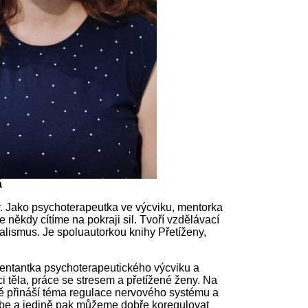
á
ky. Jako psychoterapeutka ve výcviku, mentorka
 někdy cítíme na pokraji sil. Tvoří vzdělávací
imalismus. Je spoluautorkou knihy Přetíženy,
kventantka psychoterapeutického výcviku a
 těla, práce se stresem a přetížené ženy. Na
ně přináší téma regulace nervového systému a
sebe a jedině pak můžeme dobře koregulovat