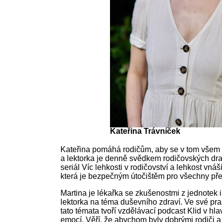
Kateřina Trávníček
Kateřina pomáhá rodičům, aby se v tom všem ne
a lektorka je denně svědkem rodičovských drama
seriál Víc lehkosti v rodičovství a lehkost vn
která je bezpečným útočištěm pro všechny přet
Martina je lékařka se zkušenostmi z jednotek 
lektorka na téma duševního zdraví. Ve své pr
tato témata tvoří vzdělávací podcast Klid v h
emocí. Věří, že abychom byly dobrými rodiči 