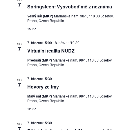
7
Springsteen: Vysvoboď mě z neznáma
Velký sál (MKP)
Mariánské nám. 98/1, 110 00 Josefov,
Praha, Czech Republic
150Kč
7. března/15:00
-
8. března/19:30
SO
7
Virtuální realita NUDZ
Předsálí (MKP)
Mariánské nám. 98/1, 110 00 Josefov,
Praha, Czech Republic
7. března/15:30
SO
7
Hovory ze tmy
Malý sál (MKP)
Mariánské nám. 98/1, 110 00 Josefov,
Praha, Czech Republic
120Kč
7. března/15:30
SO
7