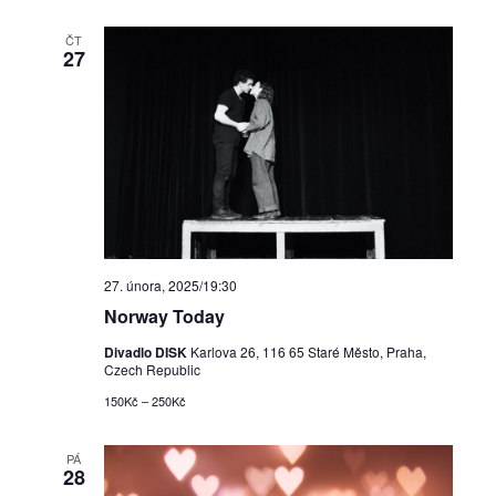
v
v
a
e
a
i
t
r
i
m
ČT
27
t
g
e
g
a
d
a
a
c
t
u
c
e
m
.
p
e
r
p
o
27. února, 2025/19:30
r
Norway Today
z
o
Divadlo DISK
Karlova 26, 116 65 Staré Město, Praha,
o
Czech Republic
h
b
150Kč – 250Kč
l
r
PÁ
e
a
28