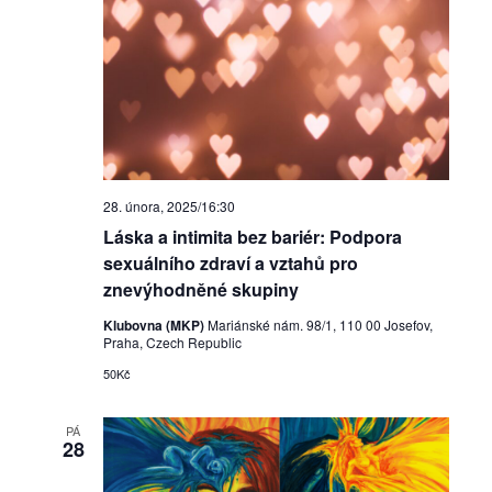
z
d
e
á
n
n
í
í
A
a
k
28. února, 2025/16:30
z
c
Láska a intimita bez bariér: Podpora
o
e
sexuálního zdraví a vztahů pro
znevýhodněné skupiny
b
Klubovna (MKP)
Mariánské nám. 98/1, 110 00 Josefov,
r
Praha, Czech Republic
50Kč
a
z
PÁ
28
e