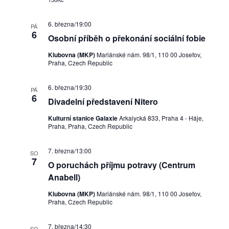
6. března/19:00
PÁ
6
Osobní příběh o překonání sociální fobie
Klubovna (MKP)
Mariánské nám. 98/1, 110 00 Josefov,
Praha, Czech Republic
6. března/19:30
PÁ
6
Divadelní představení Nitero
Kulturní stanice Galaxie
Arkalycká 833, Praha 4 - Háje,
Praha, Praha, Czech Republic
7. března/13:00
SO
7
O poruchách příjmu potravy (Centrum
Anabell)
Klubovna (MKP)
Mariánské nám. 98/1, 110 00 Josefov,
Praha, Czech Republic
7. března/14:30
SO