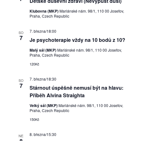
Dětské duševní zdraví (Nevypusť duši)
Klubovna (MKP)
Mariánské nám. 98/1, 110 00 Josefov,
Praha, Czech Republic
7. března/18:00
SO
7
Je psychoterapie vždy na 10 bodů z 10?
Malý sál (MKP)
Mariánské nám. 98/1, 110 00 Josefov,
Praha, Czech Republic
120Kč
7. března/18:30
SO
7
Stárnout úspěšně nemusí být na hlavu:
Příběh Alvina Straighta
Velký sál (MKP)
Mariánské nám. 98/1, 110 00 Josefov,
Praha, Czech Republic
150Kč
8. března/15:30
NE
8