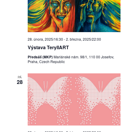
n
í
A
k
28. února, 2025/16:30
-
2. března, 2025/22:00
Výstava TeryllART
c
Předsálí (MKP)
Mariánské nám. 98/1, 110 00 Josefov,
e
Praha, Czech Republic
PÁ
28