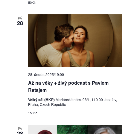
50Kč
PÁ
28
28. února, 2025/19:00
Až na věky + živý podcast s Pavlem
Ratajem
Velký sál (MKP)
Mariánské nám. 98/1, 110 00 Josefov,
Praha, Czech Republic
150Kč
PÁ
28