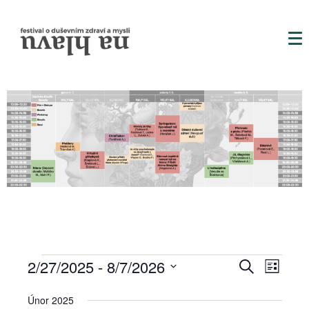
N
N
2/27/2025
 - 
8/7/2026
H
S
l
a
a
V
e
e
y
z
Únor 2025
d
b
n