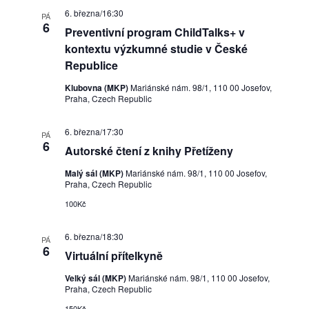
6. března/16:30
PÁ
6
Preventivní program ChildTalks+ v
kontextu výzkumné studie v České
Republice
Klubovna (MKP)
Mariánské nám. 98/1, 110 00 Josefov,
Praha, Czech Republic
6. března/17:30
PÁ
6
Autorské čtení z knihy Přetíženy
Malý sál (MKP)
Mariánské nám. 98/1, 110 00 Josefov,
Praha, Czech Republic
100Kč
6. března/18:30
PÁ
6
Virtuální přítelkyně
Velký sál (MKP)
Mariánské nám. 98/1, 110 00 Josefov,
Praha, Czech Republic
150Kč